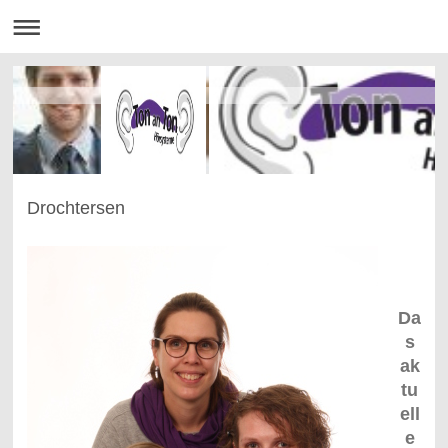
Drochtersen
Da
s
ak
tu
ell
e